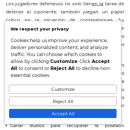
Los jugadores defensivos no solo tien
en la
tarea de
detener al oponente; también juegan un papel
crítico en la iniciación de contraataques. Su
capacidad para recuperar el balón y distribuirlo
We respect your privacy
rápidamente a los mediocampistas o carrileros
Cookies help us improve your experience,
puede preparar el escenario para jugadas ofensivas
deliver personalized content, and analyze
rápidas.
traffic. You can choose which cookies to
allow by clicking
Customize
. Click
Accept
Una comunicación efectiva entre los defensores
All
to consent or
Reject All
to decline non-
asegura que puedan anticipar los desencadenantes
essential cookies.
de presión y recuperarse rápidamente tras perder la
posesión. También deben ser conscientes de su
Customize
posicionamiento para apoyar los contraataques
Reject All
mientras permanecen atentos a la presión del
Accept All
oponente.
Ganar duelos para recuperar la posesión