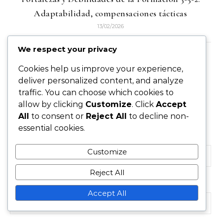
Adaptabilidad, compensaciones tácticas
13/02/2026
We respect your privacy
LEAVE A REPLY
Cookies help us improve your experience,
deliver personalized content, and analyze
traffic. You can choose which cookies to
allow by clicking
Customize
. Click
Accept
Your email address will not be published.
Required
All
to consent or
Reject All
to decline non-
fields are marked
*
essential cookies.
Name
*
Customize
Reject All
Email
*
Accept All